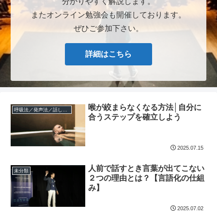
分かりやすく解説します。
またオンライン勉強会も開催しております。
ぜひご参加下さい。
詳細はこちら
喉が絞まらなくなる方法│自分に
呼吸法／発声法／話し方の改善
合うステップを確立しよう
2025.07.15
人前で話すとき言葉が出てこない
未分類
２つの理由とは？【言語化の仕組
み】
2025.07.02