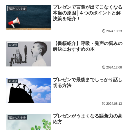
プレゼンで言葉が出てこなくなる
言語化スキル
本当の原因│４つのポイントと解
決策を紹介！
2024.10.23
【書籍紹介】呼吸・発声の悩みの
未分類
解決におすすめの本
2024.12.08
プレゼンで最後までしっかり話し
未分類
切る方法
2024.08.13
プレゼンがうまくなる語彙力の高
言語化スキル
め方