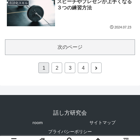
スピーチやプレゼンが上手くなる
言語化スキル
３つの練習方法
2024.07.23
次のページ
次
1
2
3
4
へ
話し方研究会
room
サイトマップ
プライバシーポリシー